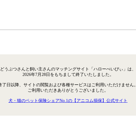
どうぶつさんと飼い主さんのマッチングサイト「ハローべいびぃ」は、
2026年7月28日をもちまして終了いたしました。
終了日以降、サイトの閲覧および各種サービスはご利用いただけません
ご利用いただきありがとうございました。
犬・猫のペット保険シェアNo.1の【アニコム損保】公式サイト