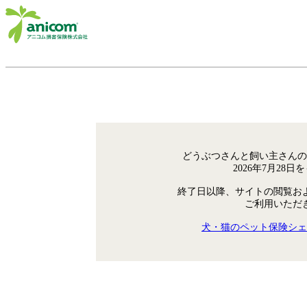
どうぶつさんと飼い主さんの
2026年7月28
終了日以降、サイトの閲覧お
ご利用いただ
犬・猫のペット保険シェ