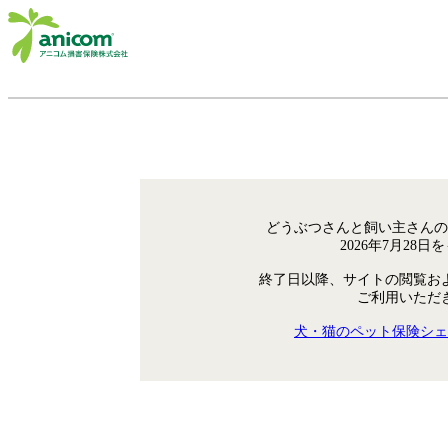
どうぶつさんと飼い主さんの
2026年7月28
終了日以降、サイトの閲覧お
ご利用いただ
犬・猫のペット保険シェ