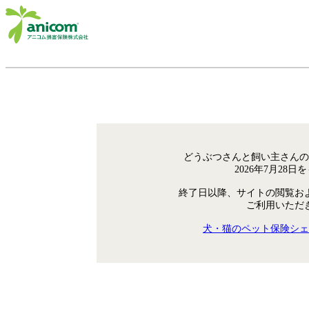
どうぶつさんと飼い主さんの
2026年7月28
終了日以降、サイトの閲覧お
ご利用いただ
犬・猫のペット保険シェ