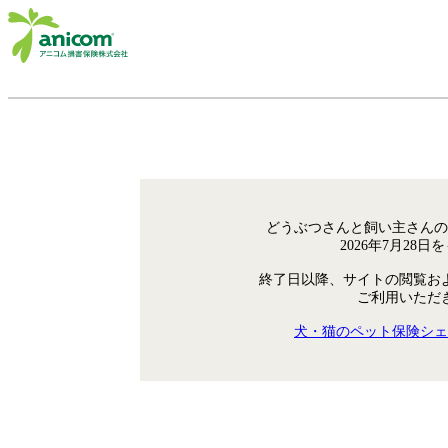
どうぶつさんと飼い主さんの
2026年7月28
終了日以降、サイトの閲覧お
ご利用いただ
犬・猫のペット保険シェ