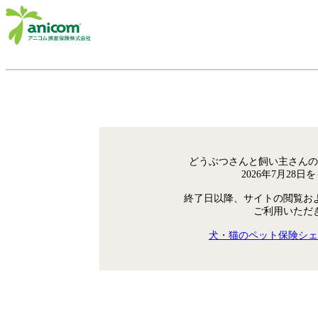
どうぶつさんと飼い主さんの
2026年7月28
終了日以降、サイトの閲覧お
ご利用いただ
犬・猫のペット保険シェ