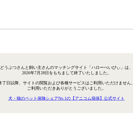
どうぶつさんと飼い主さんのマッチングサイト「ハローべいびぃ」は、
2026年7月28日をもちまして終了いたしました。
終了日以降、サイトの閲覧および各種サービスはご利用いただけません
ご利用いただきありがとうございました。
犬・猫のペット保険シェアNo.1の【アニコム損保】公式サイト