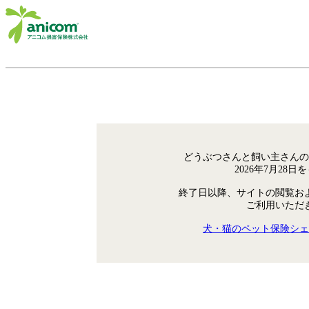
どうぶつさんと飼い主さんの
2026年7月28
終了日以降、サイトの閲覧お
ご利用いただ
犬・猫のペット保険シェ