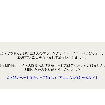
どうぶつさんと飼い主さんのマッチングサイト「ハローべいびぃ」は、
2026年7月28日をもちまして終了いたしました。
終了日以降、サイトの閲覧および各種サービスはご利用いただけません
ご利用いただきありがとうございました。
犬・猫のペット保険シェアNo.1の【アニコム損保】公式サイト