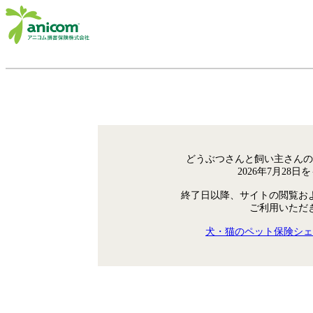
どうぶつさんと飼い主さんの
2026年7月28
終了日以降、サイトの閲覧お
ご利用いただ
犬・猫のペット保険シェ