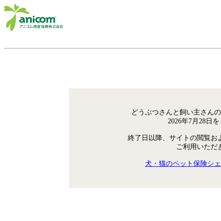
どうぶつさんと飼い主さんの
2026年7月28
終了日以降、サイトの閲覧お
ご利用いただ
犬・猫のペット保険シェ