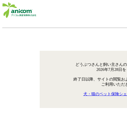
どうぶつさんと飼い主さんの
2026年7月28
終了日以降、サイトの閲覧お
ご利用いただ
犬・猫のペット保険シェ