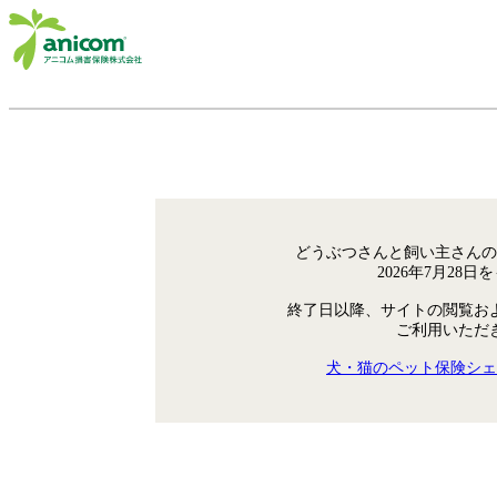
どうぶつさんと飼い主さんの
2026年7月28
終了日以降、サイトの閲覧お
ご利用いただ
犬・猫のペット保険シェ