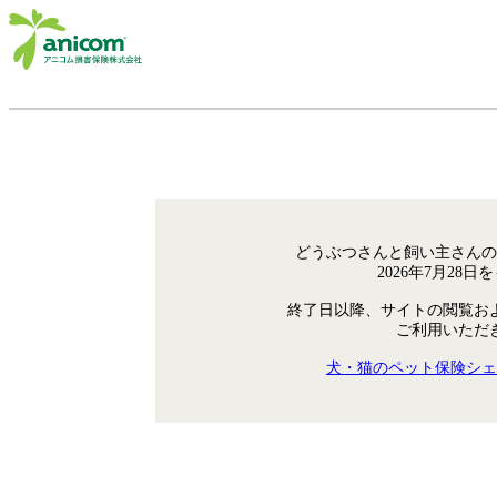
どうぶつさんと飼い主さんの
2026年7月28
終了日以降、サイトの閲覧お
ご利用いただ
犬・猫のペット保険シェ