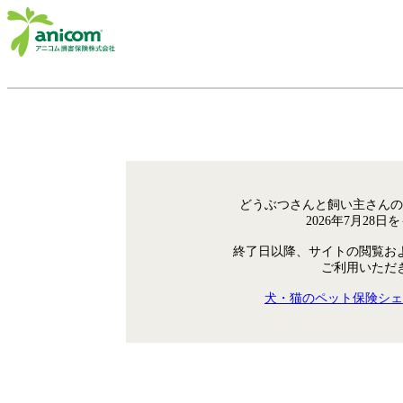
どうぶつさんと飼い主さんの
2026年7月28
終了日以降、サイトの閲覧お
ご利用いただ
犬・猫のペット保険シェ