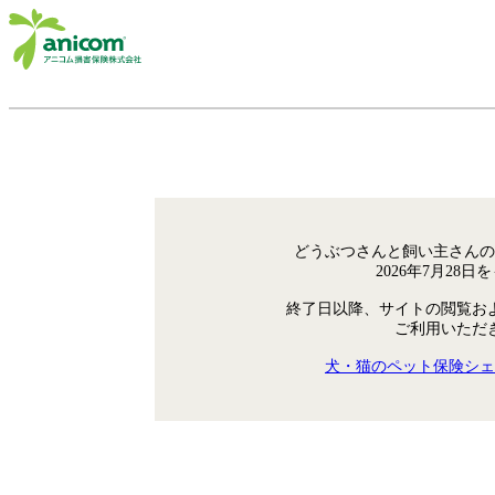
どうぶつさんと飼い主さんの
2026年7月28
終了日以降、サイトの閲覧お
ご利用いただ
犬・猫のペット保険シェ