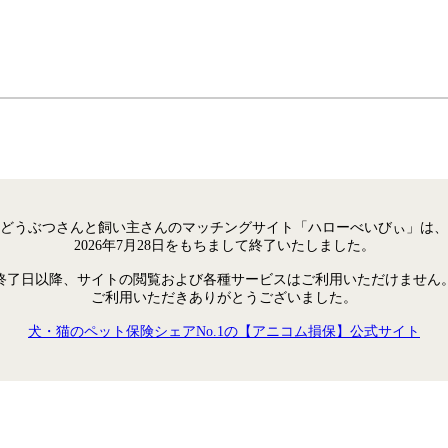
どうぶつさんと飼い主さんのマッチングサイト「ハローべいびぃ」は、
2026年7月28日をもちまして終了いたしました。
終了日以降、サイトの閲覧および各種サービスはご利用いただけません
ご利用いただきありがとうございました。
犬・猫のペット保険シェアNo.1の【アニコム損保】公式サイト