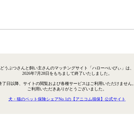
どうぶつさんと飼い主さんのマッチングサイト「ハローべいびぃ」は、
2026年7月28日をもちまして終了いたしました。
終了日以降、サイトの閲覧および各種サービスはご利用いただけません
ご利用いただきありがとうございました。
犬・猫のペット保険シェアNo.1の【アニコム損保】公式サイト