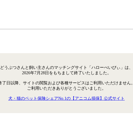
どうぶつさんと飼い主さんのマッチングサイト「ハローべいびぃ」は、
2026年7月28日をもちまして終了いたしました。
終了日以降、サイトの閲覧および各種サービスはご利用いただけません
ご利用いただきありがとうございました。
犬・猫のペット保険シェアNo.1の【アニコム損保】公式サイト