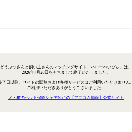
どうぶつさんと飼い主さんのマッチングサイト「ハローべいびぃ」は、
2026年7月28日をもちまして終了いたしました。
終了日以降、サイトの閲覧および各種サービスはご利用いただけません
ご利用いただきありがとうございました。
犬・猫のペット保険シェアNo.1の【アニコム損保】公式サイト