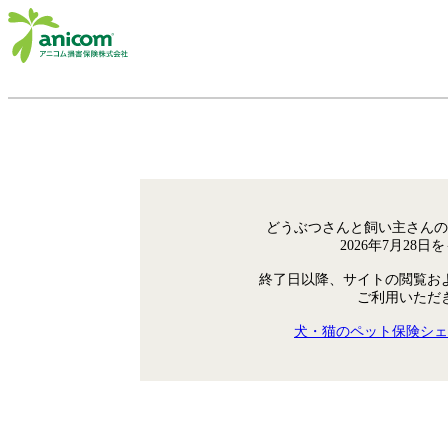
どうぶつさんと飼い主さんの
2026年7月28
終了日以降、サイトの閲覧お
ご利用いただ
犬・猫のペット保険シェ