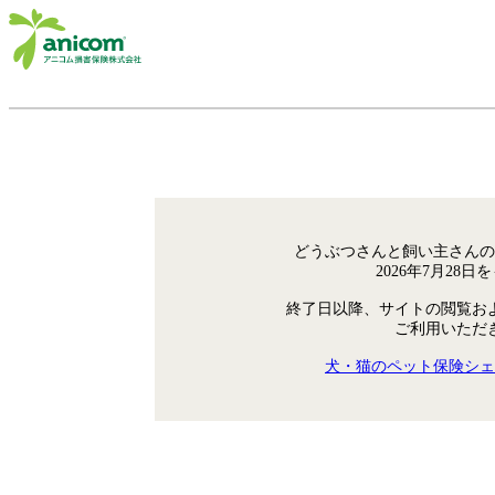
どうぶつさんと飼い主さんの
2026年7月28
終了日以降、サイトの閲覧お
ご利用いただ
犬・猫のペット保険シェ