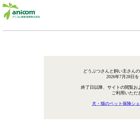
どうぶつさんと飼い主さんの
2026年7月28
終了日以降、サイトの閲覧お
ご利用いただ
犬・猫のペット保険シェ