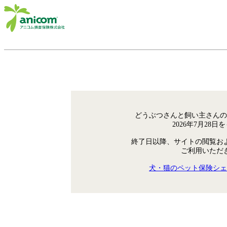
どうぶつさんと飼い主さんの
2026年7月28
終了日以降、サイトの閲覧お
ご利用いただ
犬・猫のペット保険シェ