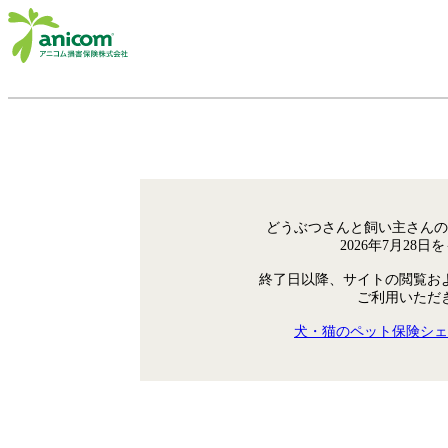
どうぶつさんと飼い主さんの
2026年7月28
終了日以降、サイトの閲覧お
ご利用いただ
犬・猫のペット保険シェ