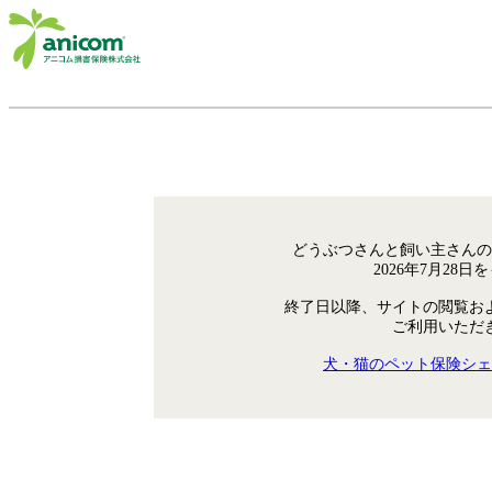
どうぶつさんと飼い主さんの
2026年7月28
終了日以降、サイトの閲覧お
ご利用いただ
犬・猫のペット保険シェ