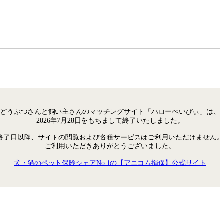
どうぶつさんと飼い主さんのマッチングサイト「ハローべいびぃ」は、
2026年7月28日をもちまして終了いたしました。
終了日以降、サイトの閲覧および各種サービスはご利用いただけません
ご利用いただきありがとうございました。
犬・猫のペット保険シェアNo.1の【アニコム損保】公式サイト