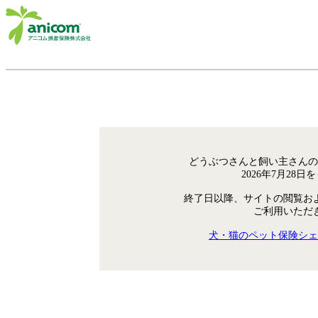
どうぶつさんと飼い主さんの
2026年7月28
終了日以降、サイトの閲覧お
ご利用いただ
犬・猫のペット保険シェ