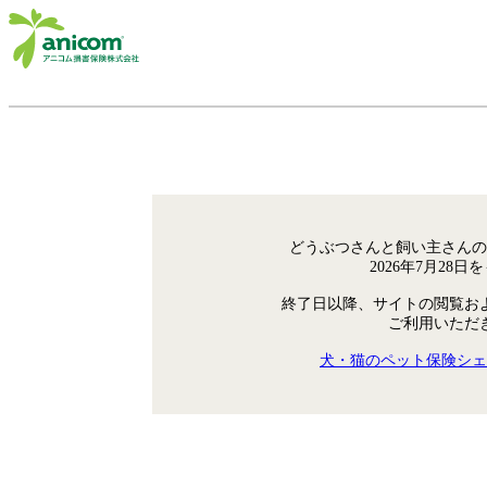
どうぶつさんと飼い主さんの
2026年7月28
終了日以降、サイトの閲覧お
ご利用いただ
犬・猫のペット保険シェ