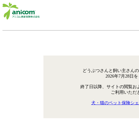
どうぶつさんと飼い主さんの
2026年7月28
終了日以降、サイトの閲覧お
ご利用いただ
犬・猫のペット保険シェ