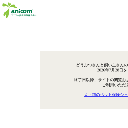
どうぶつさんと飼い主さんの
2026年7月28
終了日以降、サイトの閲覧お
ご利用いただ
犬・猫のペット保険シェ