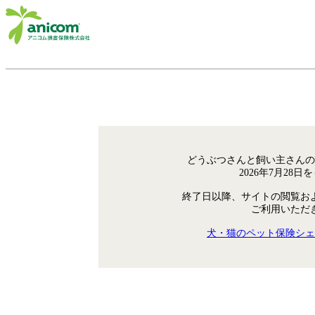
どうぶつさんと飼い主さんの
2026年7月28
終了日以降、サイトの閲覧お
ご利用いただ
犬・猫のペット保険シェ