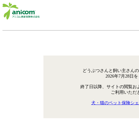
どうぶつさんと飼い主さんの
2026年7月28
終了日以降、サイトの閲覧お
ご利用いただ
犬・猫のペット保険シェ