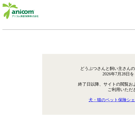
どうぶつさんと飼い主さんの
2026年7月28
終了日以降、サイトの閲覧お
ご利用いただ
犬・猫のペット保険シェ