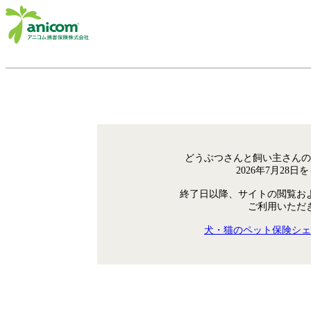
どうぶつさんと飼い主さんの
2026年7月28
終了日以降、サイトの閲覧お
ご利用いただ
犬・猫のペット保険シェ