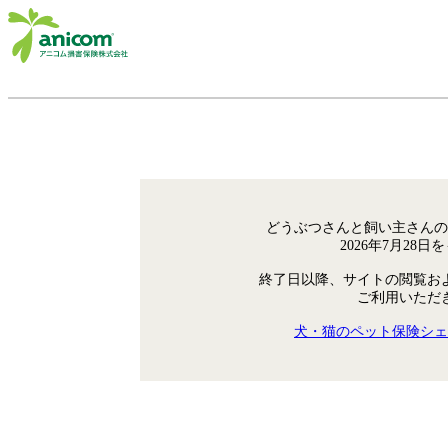
どうぶつさんと飼い主さんの
2026年7月28
終了日以降、サイトの閲覧お
ご利用いただ
犬・猫のペット保険シェ