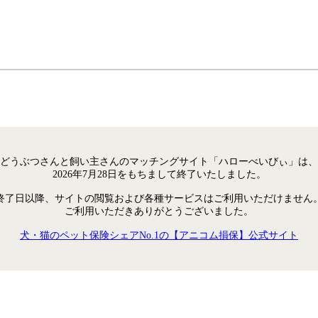
どうぶつさんと飼い主さんのマッチングサイト「ハローべいびぃ」は、
2026年7月28日をもちまして終了いたしました。
終了日以降、サイトの閲覧および各種サービスはご利用いただけません
ご利用いただきありがとうございました。
犬・猫のペット保険シェアNo.1の【アニコム損保】公式サイト