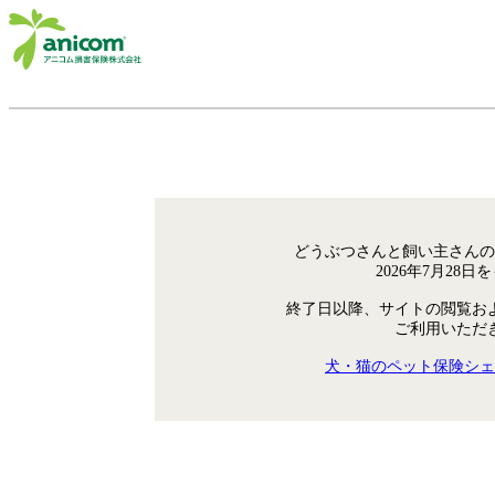
どうぶつさんと飼い主さんの
2026年7月28
終了日以降、サイトの閲覧お
ご利用いただ
犬・猫のペット保険シェ