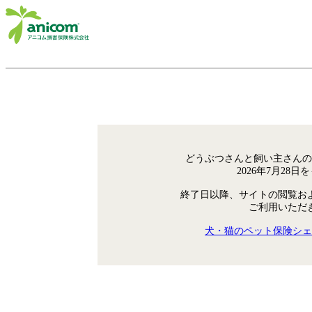
どうぶつさんと飼い主さんの
2026年7月28
終了日以降、サイトの閲覧お
ご利用いただ
犬・猫のペット保険シェ