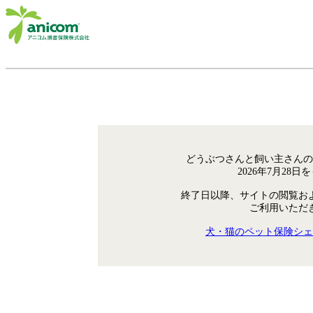
どうぶつさんと飼い主さんの
2026年7月28
終了日以降、サイトの閲覧お
ご利用いただ
犬・猫のペット保険シェ