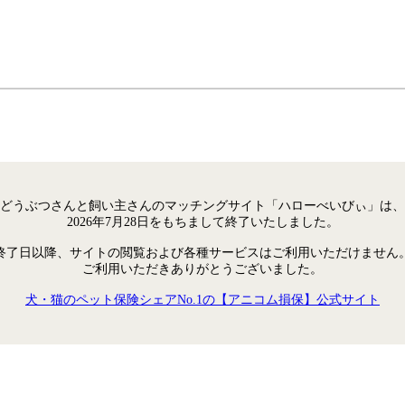
どうぶつさんと飼い主さんのマッチングサイト「ハローべいびぃ」は、
2026年7月28日をもちまして終了いたしました。
終了日以降、サイトの閲覧および各種サービスはご利用いただけません
ご利用いただきありがとうございました。
犬・猫のペット保険シェアNo.1の【アニコム損保】公式サイト