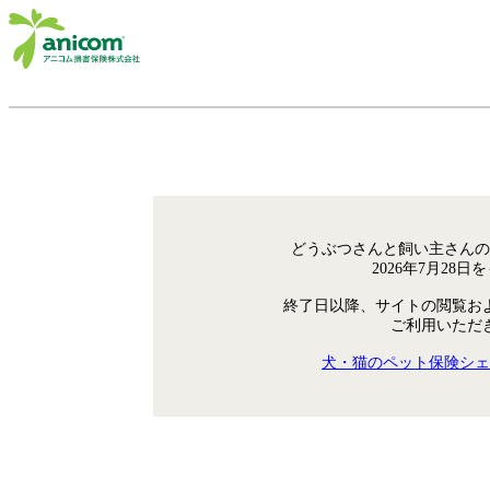
どうぶつさんと飼い主さんの
2026年7月28
終了日以降、サイトの閲覧お
ご利用いただ
犬・猫のペット保険シェ