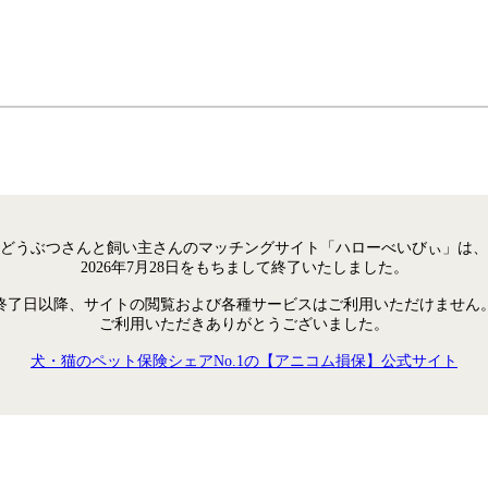
どうぶつさんと飼い主さんのマッチングサイト「ハローべいびぃ」は、
2026年7月28日をもちまして終了いたしました。
終了日以降、サイトの閲覧および各種サービスはご利用いただけません
ご利用いただきありがとうございました。
犬・猫のペット保険シェアNo.1の【アニコム損保】公式サイト