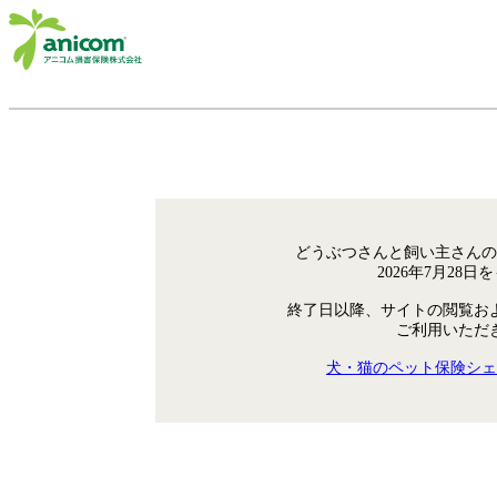
どうぶつさんと飼い主さんの
2026年7月28
終了日以降、サイトの閲覧お
ご利用いただ
犬・猫のペット保険シェ