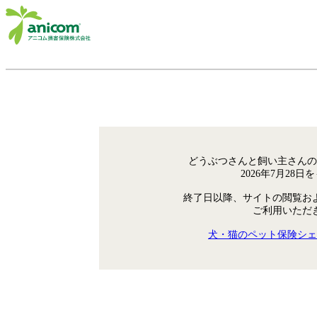
どうぶつさんと飼い主さんの
2026年7月28
終了日以降、サイトの閲覧お
ご利用いただ
犬・猫のペット保険シェ