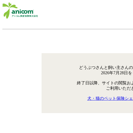
どうぶつさんと飼い主さんの
2026年7月28
終了日以降、サイトの閲覧お
ご利用いただ
犬・猫のペット保険シェ