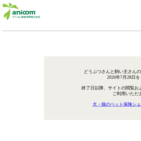
どうぶつさんと飼い主さんの
2026年7月28
終了日以降、サイトの閲覧お
ご利用いただ
犬・猫のペット保険シェ