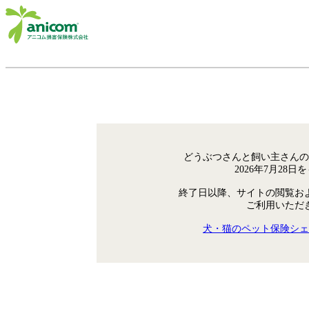
どうぶつさんと飼い主さんの
2026年7月28
終了日以降、サイトの閲覧お
ご利用いただ
犬・猫のペット保険シェ