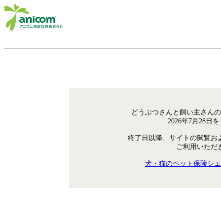
どうぶつさんと飼い主さんの
2026年7月28
終了日以降、サイトの閲覧お
ご利用いただ
犬・猫のペット保険シェ