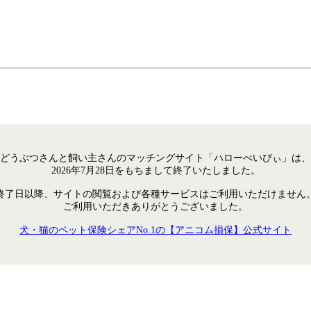
どうぶつさんと飼い主さんのマッチングサイト「ハローべいびぃ」は、
2026年7月28日をもちまして終了いたしました。
終了日以降、サイトの閲覧および各種サービスはご利用いただけません
ご利用いただきありがとうございました。
犬・猫のペット保険シェアNo.1の【アニコム損保】公式サイト